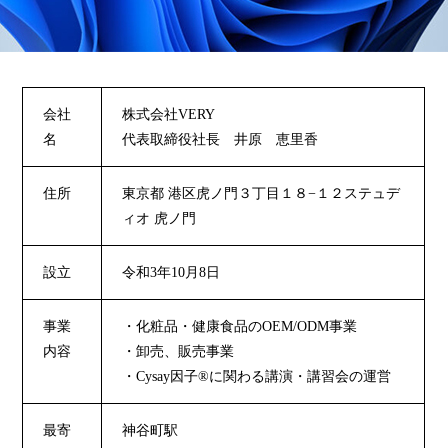
会社
株式会社VERY
名
代表取締役社長 井原 恵里香
住所
東京都 港区虎ノ門３丁目１８−１２ステュデ
ィオ 虎ノ門
設立
令和3年10月8日
事業
・化粧品・健康食品のOEM/ODM事業
内容
・卸売、販売事業
・Cysay因子®に関わる講演・講習会の運営
最寄
神谷町駅