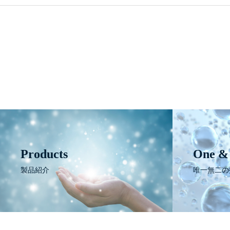
Products
One &
製品紹介
唯一無二の