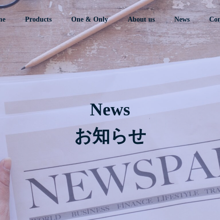
me
Products
One & Only
About us
News
Con
News
お知らせ